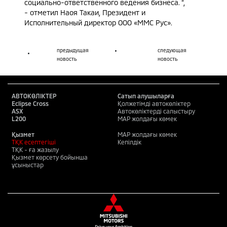
социально-ответственного ведения бизнеса. “,
- отметил Наоя Такаи, Президент и
Исполнительный директор ООО «ММС Рус».
предыдущая
следующая
новость
новость
АВТОКӨЛІКТЕР
Сатып алушыларға
Eclipse Cross
Қолжетімді автокөліктер
ASX
Автокөліктерді салыстыру
L200
MAP жолдағы көмек
Қызмет
MAP жолдағы көмек
ТҚК есептегіші
Кепілдік
ТҚК - ға жазылу
Қызмет көрсету бойынша
ұсыныстар