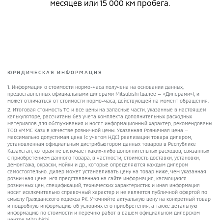
месяцев или 15 000 км пробега.
ЮРИДИЧЕСКАЯ ИНФОРМАЦИЯ
1. Информация о стоимости нормо-часа получена на основании данных,
предоставленных официальными дилерами Mitsubishi (далее — «Дилерами»), и
может отличаться от стоимости нормо-часа, действующей на момент обращения.
2. Итоговая стоимость ТО и все цены на запасные части, указанные в настоящем
калькуляторе, рассчитаны без учета комплекта дополнительных расходных
материалов для обслуживания и носят информационный характер, рекомендованы
ТОО «ММС Каз» в качестве розничной цены. Указанная Розничная цена —
максимально допустимая цена (с учетом НДС) реализации товара дилером,
установленная официальным дистрибьютором данных товаров в Республике
Казахстан, которая не включает каких-либо дополнительных расходов, связанных
с приобретением данного товара, в частности, стоимость доставки, установки,
демонтажа, окраски, мойки и др., которые определяются каждым дилером
самостоятельно. Дилер может устанавливать цену на товар ниже, чем указанная
розничная цена. Вся представленная на сайте информация, касающаяся
розничных цен, спецификаций, технических характеристик и иная информация
носит исключительно справочный характер и не является публичной офертой по
смыслу Гражданского кодекса РK. Уточняйте актуальную цену на конкретный товар
и подробную информацию об условиях его приобретения, а также детальную
информацию по стоимости и перечню работ в вашем официальном дилерском
центре Mitsubishi.