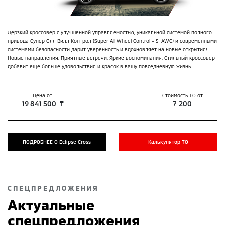
Дерзкий кроссовер с улучшенной управляемостью, уникальной системой полного
привода Супер Олл Вилл Контрол (Super All Wheel Control - S-AWC) и современными
системами безопасности дарит уверенность и вдохновляет на новые открытия!
Новые направления. Приятные встречи. Яркие воспоминания. Стильный кроссовер
добавит еще больше удовольствия и красок в вашу повседневную жизнь.
Цена от
Стоимость ТО от
19 841 500 ₸
7 200
ПОДРОБНЕЕ О
Eclipse Cross
Калькулятор ТО
СПЕЦПРЕДЛОЖЕНИЯ
Актуальные
спецпредложения