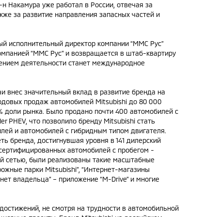
г-н Накамура уже работал в России, отвечая за
акже за развитие направления запасных частей и
ный исполнительный директор компании “ММС Рус”
компанией “ММС Рус” и возвращается в штаб-квартиру
влением деятельности станет международное
аи внес значительный вклад в развитие бренда на
одовых продаж автомобилей Mitsubishi до 80 000
1% доли рынка. Было продано почти 400 автомобилей с
er PHEV, что позволило бренду Mitsubishi стать
лей и автомобилей с гибридным типом двигателя.
ь бренда, достигнувшая уровня в 141 дилерский
сертифицированных автомобилей с пробегом -
кой сетью, были реализованы такие масштабные
ожные парки Mitsubishi”, “Интернет-магазины
инет владельца” – приложение “M-Drive” и многие
достижений, не смотря на трудности в автомобильной