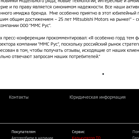
: новинки модельного ряда, новые технологии, интересные и амби
рие и по праву является синонимом надежности. Все наши актив
нного имиджа бренда. Мне особенно приятно в этот юбилейный г
им общим достижением – 25 лет Mitsubishi Motors на рынке!” - с
омпании ООО “ММС Рус”.
ах пресс-конференции прокомментировал: «Я особенно горд тем ф
ектора компании “ММС Рус”, поскольку российский рынок страте
ересован в том, чтобы получать отзывы, исходящие от наших клие
мально отвечают запросам наших потребителей.”
Контакты
Юридическая информация
Покупателям
Сервис
Пом
Автомобили в наличии
Калькулятор ТО
Гар