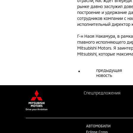
отрасли, нас ждет впереди
рынке давно заслужил дове
построение и удержание да
сотрудников компании с наш
исполнительный директор к
Г-н Наоя Накамура, в рамк
главного исполняющего дир
Mitsubishi Motors. Я заинт
Mitsubishi, которые макси
предыдущая
новость
Спецпредложения
АВТОМОБИЛИ
Eclipse Cross