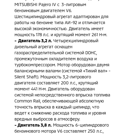
MITSUBISHI Pajero IV с 3-литровым
бензиновым двигателем V6.
Шестицилиндровый агрегат адаптирован для
работы на бензине типа АИ-92 и отличается
высокой экономичностью. Двигатель имеет
мощность 178 л.с. и крутящий момент 261 Н•м.
- Двигатель 3,2 л.
Четырехцилиндровый
дизельный агрегат оснащен
газораспределительной системой DOHC,
промежуточным охладителем воздуха и
турбокомпрессором. Мотор оборудован двумя
балансирными валами (системой «Тихий вал» -
Silent Shaft). Мощность 3,2-литрового
двигателя составляет 200 л.с., крутящий
момент 441 Н•м. Двигатель оборудован
системой непосредственного впрыска топлива
Common Rail, обеспечивающей абсолютную
точность впрыска в каждый цилиндр, что
ведет к снижению расхода топлива и уровня
вредных выбросов в атмосферу.
- Двигатель 3,8 л.
Мощность 6-цилиндрового
бензинового мотора V6 составляет 250 л.с.,