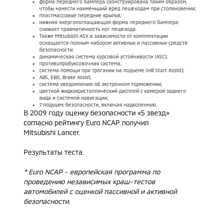
форма переднего бампера сконструирована таким образом,
чтобы нанести наименьший вред пешеходам при столкновении;
пластмассовые передние крылья;
нижняя энергопоглащающая форма переднего бампера
снижает травматичность ног пешехода.
Также Mitsubishi ASX в зависимости от комплектации
оснащается полным набором активных и пассивных средств
безопасности:
динамическая система курсовой устойчивости (ASC);
противопробуксовочная система;
система помощи при трогании на подъеме (Hill Start Assist);
ABS, EBD, Brake Assist;
система уведомления об экстренном торможении;
цветной жидкокристаллический дисплей с камерой заднего
вида и системой навигации;
7 подушек безопасности, включая надколенную.
В 2009 году оценку безопасности «5 звезд»
согласно рейтингу Euro NCAP получил
Mitsubishi Lancer.
Результаты теста
.
* Euro NCAP - европейская программа по
проведению независимых краш-тестов
автомобилей с оценкой пассивной и активной
безопасности.