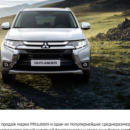
ер продаж марки Mitsubishi и один из популярнейших среднеразме
количество опций активной безопасности и стала еще более ком