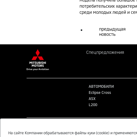
потребительских характери
среди молодых людей и се
предыдущая
новость
Спецпредложения
АВТОМОБИЛИ
Eclipse Cross
ASX
L200
Данный интернет-сайт носит информационный характер и не является 
получения подробной информации обращайтесь в официальные дилерс
На сайте Компании обрабатываются файлы куки (cookie) и применяются