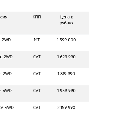
рсия
КПП
Цена в
рублях
te 2WD
MT
1 399 000
se 2WD
CVT
1 629 990
le 2WD
CVT
1 819 990
le 4WD
CVT
1 959 990
ate 4WD
CVT
2 159 990