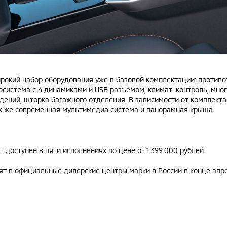
окий набор оборудования уже в базовой комплектации: противот
осистема с 4 динамиками и USB разъемом, климат-контроль, много
идений, шторка багажного отделения. В зависимости от комплекта
ак же современная мультимедиа система и панорамная крыша.
дет доступен в пяти исполнениях по цене от 1 399 000 рублей.
т в официальные дилерские центры марки в России в конце апр