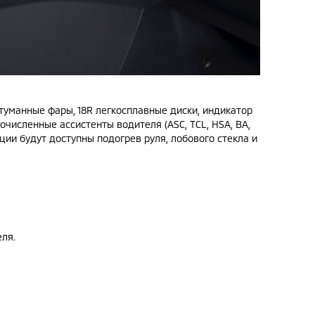
уманные фары, 18R легкосплавные диски, индикатор
численные ассистенты водителя (ASC, TCL, HSA, BA,
ции будут доступны подогрев руля, лобового стекла и
еля.