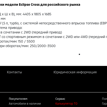
ки модели Eclipse
Cross
для российского рынка
х Ш х В), мм: 4405 x 1805 x 1685
3 мм
1,5 л, турбо, с системой непосредственного впрыска топлива (ЕВР
система привода:
 в сочетании с 2WD (передний привод)
T со спортивным режимом в сочетании с 2WD или 4WD (передний 
ротах/мин: 150 / 5500
при оборотах/мин: 250/2000–3500
Контакты
Юридическая информация
Покупателям
Сервис
Пом
Автомобили в наличии
Калькулятор ТО
Гар