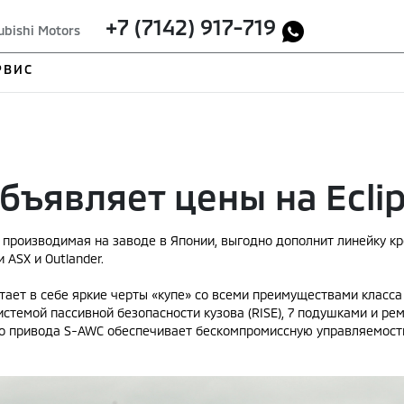
+7 (7142) 917-719
ubishi Motors
РВИС
объявляет цены на Eclip
, производимая на заводе в Японии, выгодно дополнит линейку кр
 ASX и Outlander.
очетает в себе яркие черты «купе» со всеми преимуществами клас
стемой пассивной безопасности кузова (RISE), 7 подушками и ре
 привода S-AWC обеспечивает бескомпромиссную управляемость и