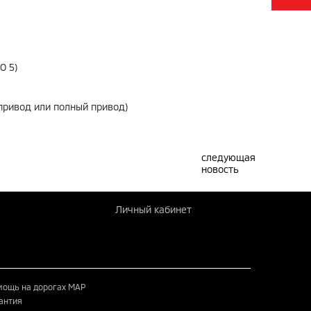
О 5)
привод или полный привод)
следующая
новость
Личный кабинет
ощь на дорогах MAP
антия