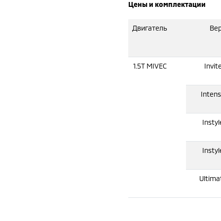
Цены и комплектации
Двигатель
Ве
1.5T MIVEC
Invi
Inten
Insty
Insty
Ultim