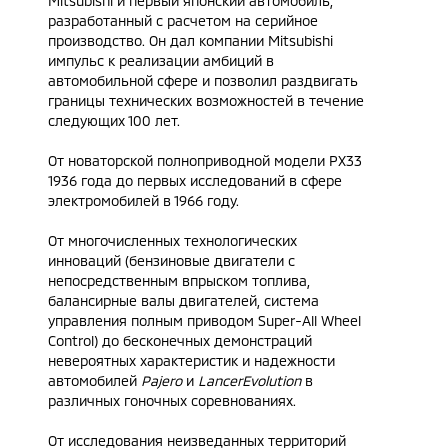
Mitsubishi и первый японский автомобиль,
разработанный с расчетом на серийное
производство. Он дал компании Mitsubishi
импульс к реализации амбиций в
автомобильной сфере и позволил раздвигать
границы технических возможностей в течение
следующих 100 лет.
От новаторской полноприводной модели PX33
1936 года до первых исследований в сфере
электромобилей в 1966 году.
От многочисленных технологических
инноваций (бензиновые двигатели с
непосредственным впрыском топлива,
балансирные валы двигателей, система
управления полным приводом Super-All Wheel
Control) до бесконечных демонстраций
невероятных характеристик и надежности
автомобилей
Pajero
и
Lancer
Evolution
в
различных гоночных соревнованиях.
От исследования неизведанных территорий