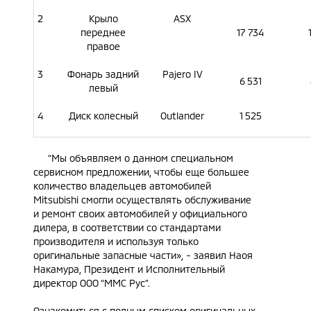
2
Крыло
ASX
переднее
17 734
правое
3
Фонарь задний
Pajero IV
6 531
левый
4
Диск колесный
Outlander
1 525
“Мы объявляем о данном специальном
сервисном предложении, чтобы еще большее
количество владельцев автомобилей
Mitsubishi смогли осуществлять обслуживание
и ремонт своих автомобилей у официального
дилера, в соответствии со стандартами
производителя и используя только
оригинальные запасные части», - заявил Наоя
Накамура, Президент и Исполнительный
директор ООО “ММС Рус”.
Ознакомиться с полным списком оригинальных