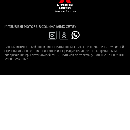
MITSUBISHI MOTORS В СОЦИАЛЬНЫХ СЕТЯХ
Данный интернет-сайт носит информационный характер и не является публичной
офертой. Для получения подробной информации обращайтесь в официальные
дилерские центры автомобилей MITSUBISHI или по телефону 8 800 070 7000. © ТОО
«ММС Каз». 2026.