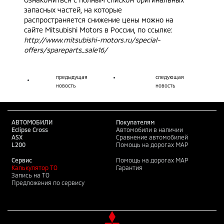
запасных частей, на которые
распространяется снижение цены можно на
сайте Mitsubishi Motors в России, по ссылке:
http
://
www
.
mitsubishi
-
motors
.
ru
/
special
-
offers
/
spareparts
_
sale
16/
предыдущая
следующая
новость
новость
АВТОМОБИЛИ
Покупателям
Eclipse Cross
Автомобили в наличии
ASX
Сравнение автомобилей
L200
Помощь на дорогах MAP
Сервис
Помощь на дорогах MAP
Калькулятор ТО
Гарантия
Запись на ТО
Предложения по сервису