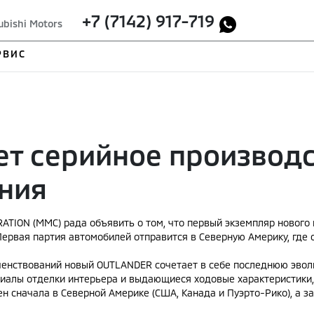
+7 (7142) 917-719
ubishi Motors
РВИС
ает серийное произво
ения
ATION (MMC) рада объявить о том, что первый экземпляр нового
 Первая партия автомобилей отправится в Северную Америку, где 
шенствований новый OUTLANDER сочетает в себе последнюю эво
иалы отделки интерьера и выдающиеся ходовые характеристики,
н сначала в Северной Америке (США, Канада и Пуэрто-Рико), а за