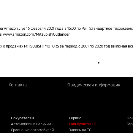
а Amazon.Live 16 февраля 2021 года в 15:00 по PST (стандартное тихооке
e: www.amazon.com/MitsubishiOutlander
х о продажах MITSUBISHI MOTORS за период с 2001 по 2020 год (включая вс
Контакты
Юридическая информация
Покупателям
Сервис
Пом
Автомобили в наличии
Калькулятор ТО
Гар
Сравнение автомобилей
Запись на ТО