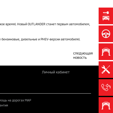
анское время). Новый OUTLANDER станет первым автомобилем,
е бензиновые, дизельные и PHEV-версии автомобиля).
следующая
новость
Личный кабинет
ощь на дорогах MAP
антия