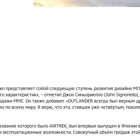
ко представляет собой следующую ступень развития дизайна MI
го характеристик», - отметил Джон Синьориелло (John Signoriello
одажи MMC. Он также добавил: «OUTLANDER всегда был верным др
х по всему миру. Я верю, что это, ставшее уже четвёртым, пок
вание которого было AIRTREK, был впервые выпущен в Японии в 
 эксплуатационные возможности. Совокупный объём продаж этой 